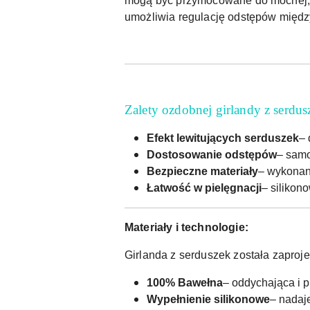
mogą być przymocowane do mocnej, gru
umożliwia regulację odstępów między
Zalety ozdobnej girlandy z serdus
Efekt lewitujących serduszek
– 
Dostosowanie odstępów
– samo
Bezpieczne materiały
– wykonan
Łatwość w pielęgnacji
– silikon
Materiały i technologie:
Girlanda z serduszek została zaproje
100% Bawełna
– oddychająca i p
Wypełnienie silikonowe
– nadaje