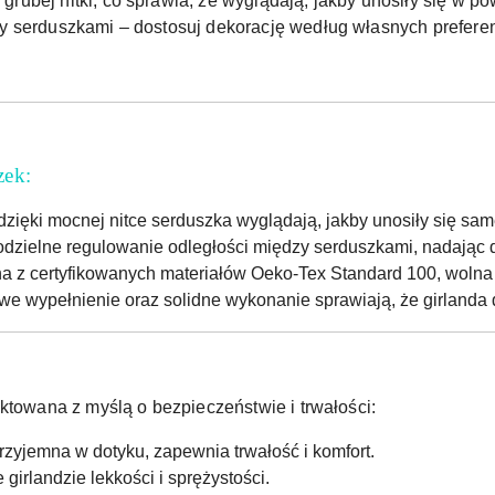
bej nitki, co sprawia, że wyglądają, jakby unosiły się w powi
 serduszkami – dostosuj dekorację według własnych preferen
zek:
dzięki mocnej nitce serduszka wyglądają, jakby unosiły się same
dzielne regulowanie odległości między serduszkami, nadając d
a z certyfikowanych materiałów Oeko-Tex Standard 100, wolna 
owe wypełnienie oraz solidne wykonanie sprawiają, że girland
ktowana z myślą o bezpieczeństwie i trwałości:
rzyjemna w dotyku, zapewnia trwałość i komfort.
 girlandzie lekkości i sprężystości.