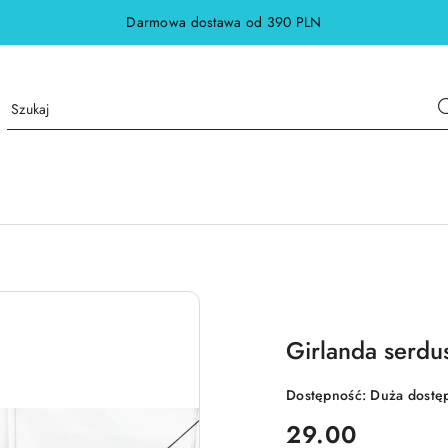
Darmowa dostawa od 390 PLN
Girlanda serdu
Dostępność:
Duża dostę
cena:
29.00