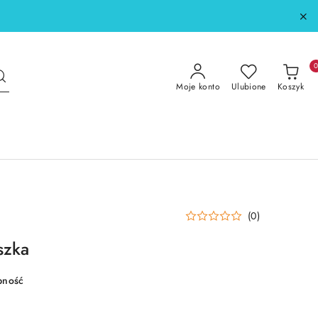
Moje konto
Ulubione
Koszyk
(0)
szka
pność