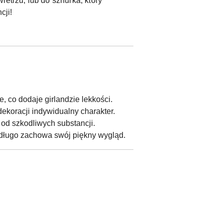
etrzu, lub do sznurka, który
cji!
, co dodaje girlandzie lekkości.
ekoracji indywidualny charakter.
od szkodliwych substancji.
a długo zachowa swój piękny wygląd.