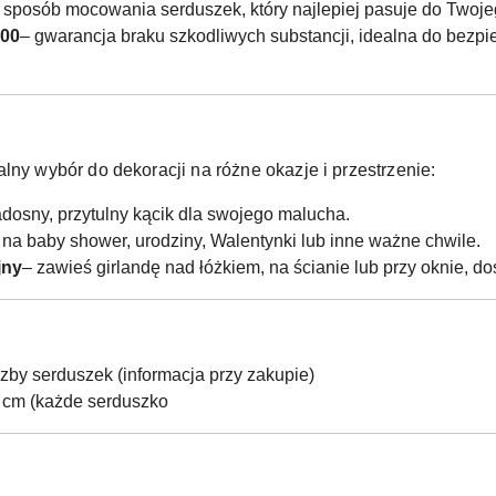
 sposób mocowania serduszek, który najlepiej pasuje do Twoje
100
– gwarancja braku szkodliwych substancji, idealna do bezp
lny wybór do dekoracji na różne okazje i przestrzenie:
adosny, przytulny kącik dla swojego malucha.
 na baby shower, urodziny, Walentynki lub inne ważne chwile.
jny
– zawieś girlandę nad łóżkiem, na ścianie lub przy oknie, d
iczby serduszek (informacja przy zakupie)
0 cm (każde serduszko