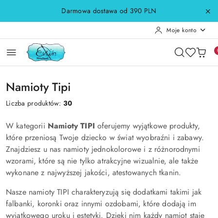
Przejdź do treści głównej
Przejdź do wyszukiwarki
Przejdź do moje konto
Przejdź do menu głównego
Przejdź do stopki
Darmowa dostawa od 390 PLN
Moje konto
Namioty Tipi
Liczba produktów:
30
W kategorii
Namioty TIPI
oferujemy wyjątkowe produkty,
które przeniosą Twoje dziecko w świat wyobraźni i zabawy.
Znajdziesz u nas namioty jednokolorowe i z różnorodnymi
wzorami, które są nie tylko atrakcyjne wizualnie, ale także
wykonane z najwyższej jakości, atestowanych tkanin.
Nasze namioty TIPI charakteryzują się dodatkami takimi jak
falbanki, koronki oraz innymi ozdobami, które dodają im
wyjątkowego uroku i estetyki. Dzięki nim każdy namiot staje