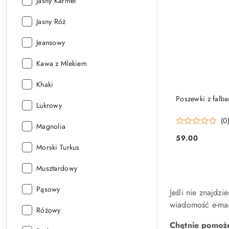
Kolor
Jasny Karmel
velvet:
Kolor
Jasny Róż
velvet:
Kolor
Jeansowy
velvet:
Kolor
Kawa z Mlekiem
velvet:
Kolor
Khaki
velvet:
Poszewki z falb
Kolor
Lukrowy
velvet:
(0
Kolor
Magnolia
velvet:
59.00
Cena:
Kolor
Morski Turkus
velvet:
Kolor
Musztardowy
velvet:
Kolor
Pąsowy
Jeśli nie znajdz
velvet:
wiadomość e-mail
Kolor
Różowy
velvet:
Chętnie pomoże