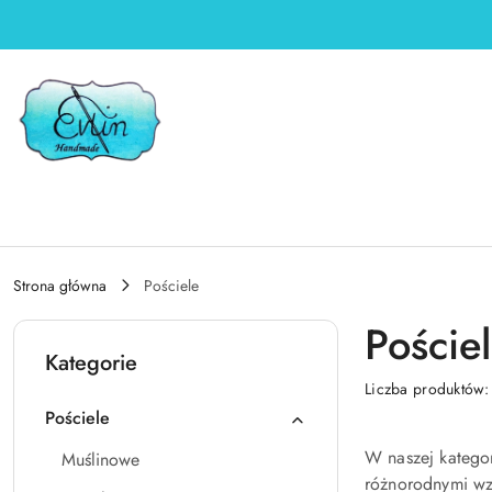
Przejdź do treści głównej
Przejdź do wyszukiwarki
Przejdź do moje konto
Przejdź do menu głównego
Przejdź do stopki
Strona główna
Pościele
Poście
Kategorie
Liczba produktów
Pościele
W naszej katego
Muślinowe
różnorodnymi wzo