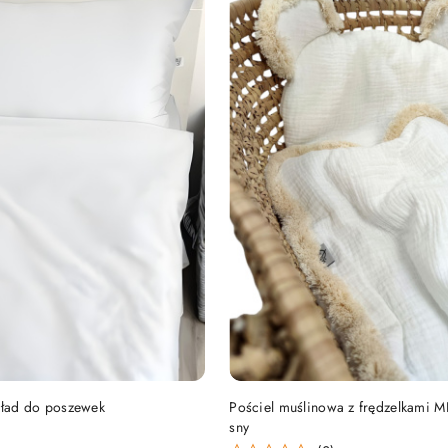
DO KOSZYKA
DO KOSZYKA
wkład do poszewek
Pościel muślinowa z frędzelkami M
sny