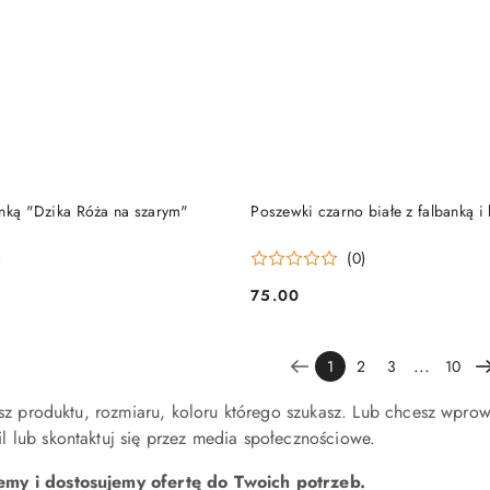
DO KOSZYKA
DO KOSZYKA
anką "Dzika Róża na szarym"
Poszewki czarno białe z falbanką i
)
(0)
75.00
Cena:
...
1
2
3
10
iesz produktu, rozmiaru, koloru którego szukasz. Lub chcesz wpro
 lub skontaktuj się przez media społecznościowe.
my i dostosujemy ofertę do Twoich potrzeb.