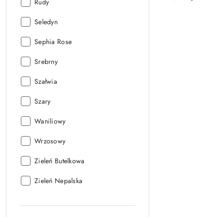
Kolor
Rudy
velvet:
Kolor
Seledyn
velvet:
Kolor
Sephia Rose
velvet:
Kolor
Srebrny
velvet:
Kolor
Szałwia
velvet:
Kolor
Szary
velvet:
Kolor
Waniliowy
velvet:
Kolor
Wrzosowy
velvet:
Kolor
Zieleń Butelkowa
velvet:
Kolor
Zieleń Nepalska
velvet: