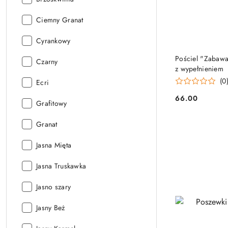
velvet:
Kolor
Ciemny Granat
velvet:
Kolor
Cyrankowy
velvet:
Pościel "Zabawa
Kolor
Czarny
z wypełnieniem
velvet:
(0
Kolor
Ecri
velvet:
66.00
Cena:
Kolor
Grafitowy
velvet:
Kolor
Granat
velvet:
Kolor
Jasna Mięta
velvet:
Kolor
Jasna Truskawka
velvet:
Kolor
Jasno szary
velvet:
Kolor
Jasny Beż
velvet: