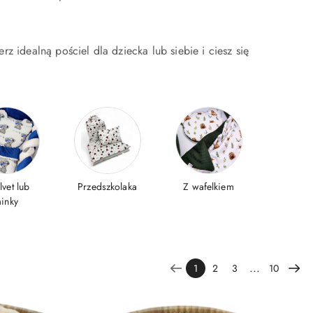
z idealną pościel dla dziecka lub siebie i ciesz się
lvet lub
Przedszkolaka
Z wafelkiem
inky
...
1
2
3
10