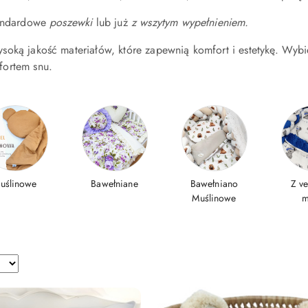
tandardowe
poszewki
lub już
z wszytym wypełnieniem.
oką jakość materiałów, które zapewnią komfort i estetykę. Wybier
ortem snu.
uślinowe
Bawełniane
Bawełniano
Z ve
Muślinowe
m