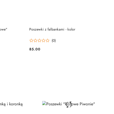
DO KOSZYKA
żowe"
Poszewki z falbankami - kolor
(0)
85.00
Cena: