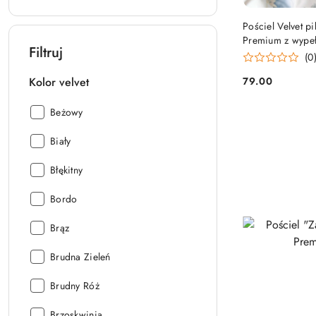
Pościel Velvet 
Premium z wype
Filtruj
(0
79.00
Kolor velvet
Cena:
Kolor
Beżowy
velvet:
Kolor
Biały
velvet:
Kolor
Błękitny
velvet:
Kolor
Bordo
velvet:
Kolor
Brąz
velvet:
Kolor
Brudna Zieleń
velvet:
Kolor
Brudny Róż
velvet:
Kolor
Brzoskwinia