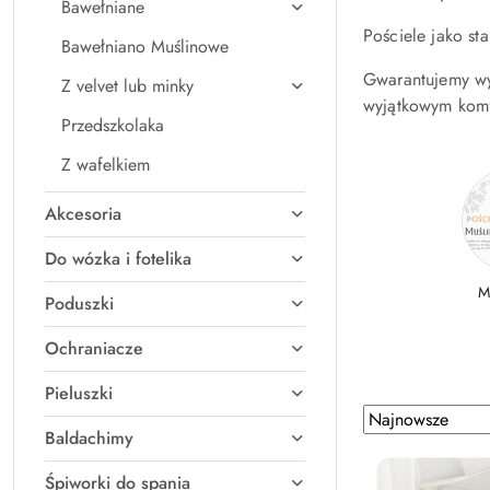
Bawełniane
Pościele jako s
Bawełniano Muślinowe
Gwarantujemy wys
Z velvet lub minky
wyjątkowym komf
Przedszkolaka
Z wafelkiem
Akcesoria
Do wózka i fotelika
M
Poduszki
Ochraniacze
Pieluszki
Zastosowano
Sortuj
Baldachimy
według
sortowanie:
Najnowsze.
Śpiworki do spania