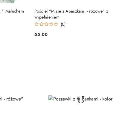
DO KOSZYKA
em " Maluchem
Pościel "Misie z Apaszkami - różowe" z
wypełnieniem
(0)
55.00
Cena: