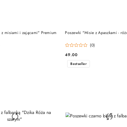
DO KOSZYKA
DO KOSZYKA
 z misiami i zającami" Premium
Poszewki "Misie z Apaszkami - ró
)
(0)
49.00
Cena:
Bestseller