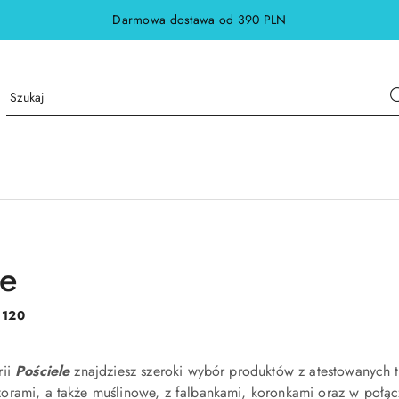
Darmowa dostawa od 390 PLN
le
:
120
rii
Pościele
znajdziesz szeroki wybór produktów z atestowanych 
rami, a także muślinowe, z falbankami, koronkami oraz w połącz