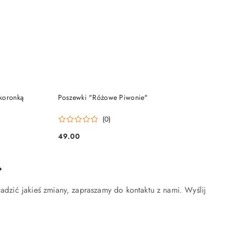
DO KOSZYKA
 koronką
Poszewki "Różowe Piwonie"
(0)
49.00
Cena:
wadzić jakieś zmiany, zapraszamy do kontaktu z nami. Wyślij