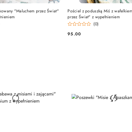
DO KOSZYKA
DO KOSZYKA
pikowany "Maluchem przez Świat"
Pościel z poduszką Miś z wafelki
łnieniem
przez Świat" z wypełnieniem
)
(0)
95.00
Cena: