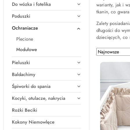
Do wózka i fotelika
warianty, jak i 
tkanin, co gwara
Poduszki
Zalety posiadan
Ochraniacze
długości do wym
dziecięcych, co 
Plecione
Modułowe
Zastosowano sortowanie: Najnowsze.
Sortuj
według
Pieluszki
Baldachimy
Śpiworki do spania
Kocyki, otulacze, nakrycia
Rożki Beciki
Kokony Niemowlęce