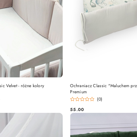
DO KOSZYKA
DO KOSZYKA
ic Velvet - różne kolory
Ochraniacz Classic "Maluchem prz
Premium
)
(0)
55.00
Cena: