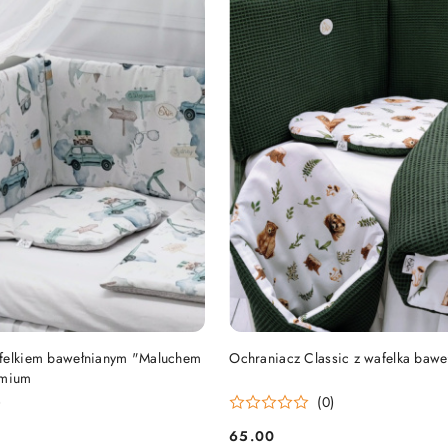
DO KOSZYKA
DO KOSZYKA
afelkiem bawełnianym "Maluchem
Ochraniacz Classic z wafelka bawe
emium
)
(0)
65.00
Cena: