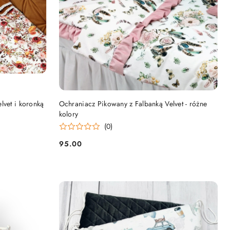
DO KOSZYKA
lvet i koronką
Ochraniacz Pikowany z Falbanką Velvet - różne
kolory
(0)
95.00
Cena: