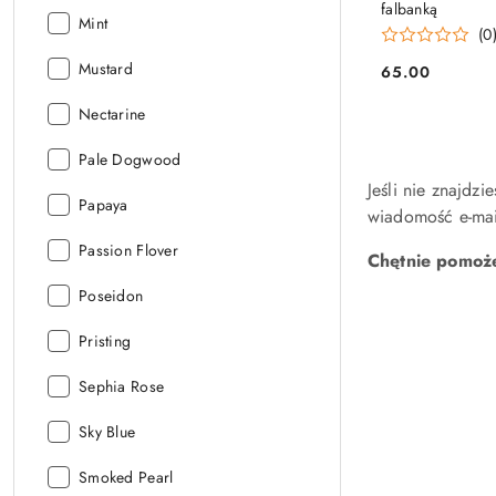
Minky:
falbanką
Kolor
Mint
(0
Minky:
Kolor
Mustard
65.00
Cena:
Minky:
Kolor
Nectarine
Minky:
Kolor
Pale Dogwood
Minky:
Jeśli nie znajdz
Kolor
Papaya
wiadomość e-mail
Minky:
Kolor
Passion Flover
Chętnie pomoże
Minky:
Kolor
Poseidon
Minky:
Kolor
Pristing
Minky:
Kolor
Sephia Rose
Minky:
Kolor
Sky Blue
Minky:
Kolor
Smoked Pearl