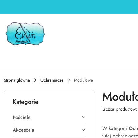
Przejdź do treści głównej
Przejdź do wyszukiwarki
Przejdź do moje konto
Przejdź do menu głównego
Przejdź do stopki
Strona główna
Ochraniacze
Modułowe
Moduł
Kategorie
Liczba produktów
Pościele
W kategorii
Och
Akcesoria
tutaj ochraniacz