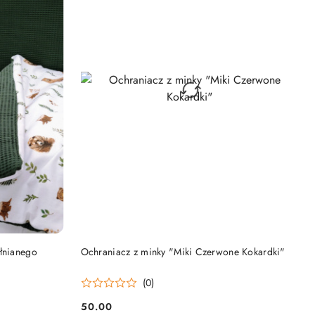
DO KOSZYKA
łnianego
Ochraniacz z minky "Miki Czerwone Kokardki"
(0)
50.00
Cena: