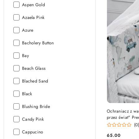
Kolor
Aspen Gold
Minky:
Kolor
Azaela Pink
Minky:
Kolor
Azure
Minky:
Kolor
Bacholery Button
Minky:
Kolor
Bay
Minky:
Kolor
Beach Glass
Minky:
Kolor
Blached Sand
Minky:
Kolor
Black
Minky:
Kolor
Blushing Bride
Ochraniacz z w
Minky:
przez świat" Pr
Kolor
Candy Pink
(0
Minky:
Kolor
Cappucino
65.00
Cena:
Minky: