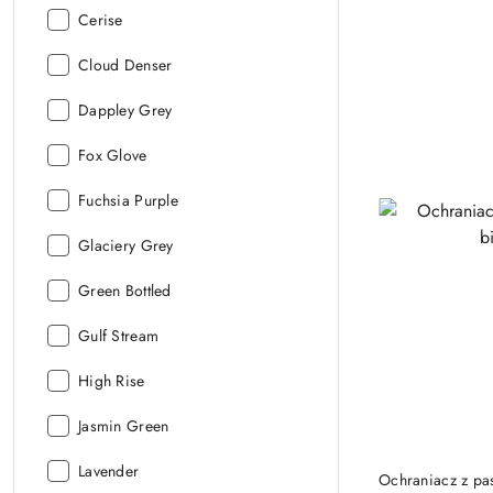
Kolor
Cerise
Minky:
Kolor
Cloud Denser
Minky:
Kolor
Dappley Grey
Minky:
Kolor
Fox Glove
Minky:
Kolor
Fuchsia Purple
Minky:
Kolor
Glaciery Grey
Minky:
Kolor
Green Bottled
Minky:
Kolor
Gulf Stream
Minky:
Kolor
High Rise
Minky:
Kolor
Jasmin Green
Minky:
Kolor
Lavender
Ochraniacz z pa