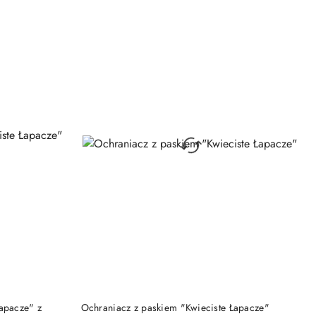
DO KOSZYKA
apacze" z
Ochraniacz z paskiem "Kwieciste Łapacze"