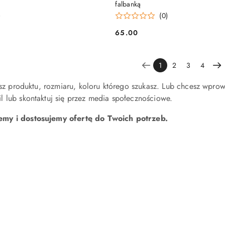
falbanką
)
(0)
65.00
Cena:
1
2
3
4
iesz produktu, rozmiaru, koloru którego szukasz. Lub chcesz wpro
 lub skontaktuj się przez media społecznościowe.
my i dostosujemy ofertę do Twoich potrzeb.