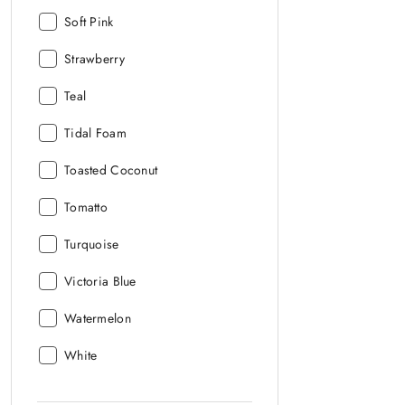
Minky:
Kolor
Soft Pink
Minky:
Kolor
Strawberry
Minky:
Kolor
Teal
Minky:
Kolor
Tidal Foam
Minky:
Kolor
Toasted Coconut
Minky:
Kolor
Tomatto
Minky:
Kolor
Turquoise
Minky:
Kolor
Victoria Blue
Minky:
Kolor
Watermelon
Minky:
Kolor
White
Minky: