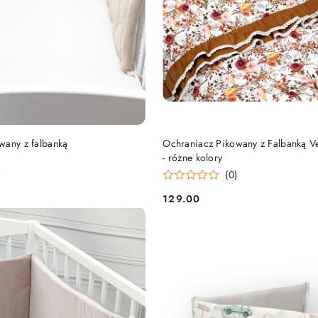
DO KOSZYKA
DO KOSZYKA
wany z falbanką
Ochraniacz Pikowany z Falbanką Ve
- różne kolory
)
(0)
129.00
Cena: