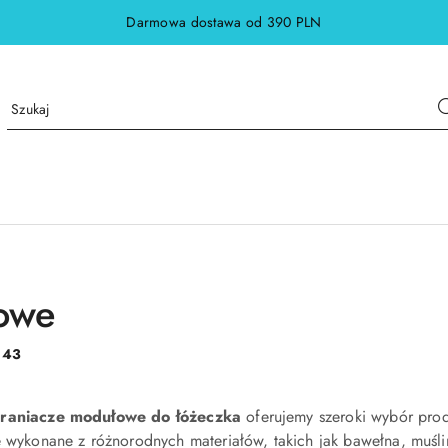
Darmowa dostawa od 390 PLN
owe
:
43
raniacze modułowe do łóżeczka
oferujemy szeroki wybór prod
e wykonane z różnorodnych materiałów, takich jak bawełna, muśl