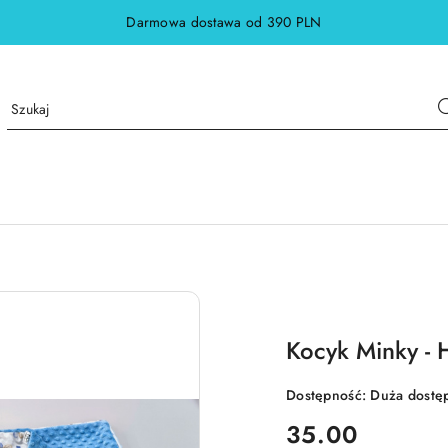
Darmowa dostawa od 390 PLN
Kocyk Minky - 
Dostępność:
Duża dostę
cena:
35.00