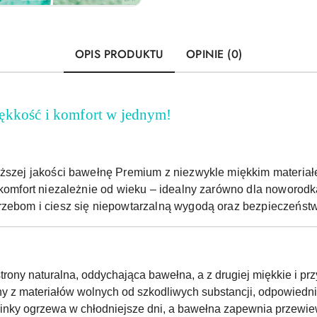
OPIS PRODUKTU
OPINIE (0)
ękkość i komfort w jednym!
yższej jakości bawełnę Premium z niezwykle miękkim materiał
 komfort niezależnie od wieku – idealny zarówno dla noworodka
rzebom i ciesz się niepowtarzalną wygodą oraz bezpieczeńst
strony naturalna, oddychająca bawełna, a z drugiej miękkie i prz
 z materiałów wolnych od szkodliwych substancji, odpowiednic
inky ogrzewa w chłodniejsze dni, a bawełna zapewnia przewie