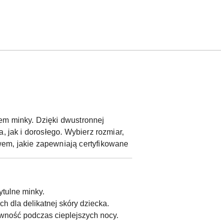
em minky. Dzięki dwustronnej
, jak i dorosłego. Wybierz rozmiar,
wem, jakie zapewniają certyfikowane
ytulne minky.
h dla delikatnej skóry dziecka.
wność podczas cieplejszych nocy.