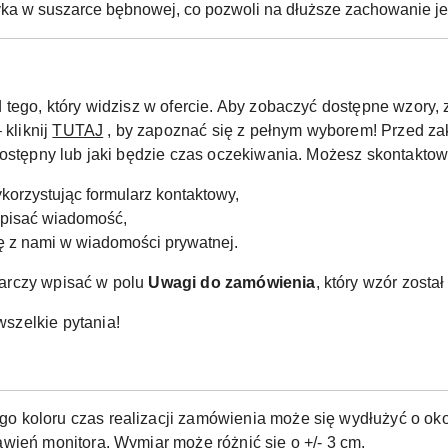
yka w suszarce bębnowej, co pozwoli na dłuższe zachowanie jeg
 tego, który widzisz w ofercie. Aby zobaczyć dostępne wzor
 kliknij
TUTAJ
, by zapoznać się z pełnym wyborem! Przed za
dostępny lub jaki będzie czas oczekiwania. Możesz skontaktow
korzystując formularz kontaktowy,
apisać wiadomość,
ię z nami w wiadomości prywatnej.
arczy wpisać w polu
Uwagi do zamówienia
, który wzór zosta
szelkie pytania!
o koloru czas realizacji zamówienia może się wydłużyć o okoł
wień monitora. Wymiar może różnić się o +/- 3 cm.