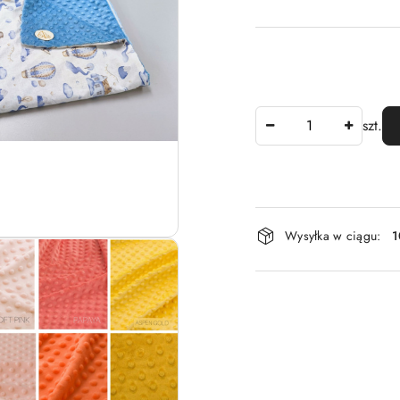
Ilość
szt.
Dostępność
Wysyłka w ciągu:
1
i
dostawa