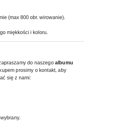
ie (max 800 obr. wirowanie).
o miękkości i koloru.
y, zapraszamy do naszego
albumu
kupem prosimy o kontakt, aby
ać się z nami:
ł wybrany.