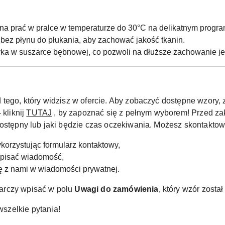
na prać w pralce w temperaturze do 30°C na delikatnym program
bez płynu do płukania, aby zachować jakość tkanin.
yka w suszarce bębnowej, co pozwoli na dłuższe zachowanie jeg
 tego, który widzisz w ofercie. Aby zobaczyć dostępne wzor
 kliknij
TUTAJ
, by zapoznać się z pełnym wyborem! Przed za
dostępny lub jaki będzie czas oczekiwania. Możesz skontaktow
korzystując formularz kontaktowy,
apisać wiadomość,
ię z nami w wiadomości prywatnej.
arczy wpisać w polu
Uwagi do zamówienia
, który wzór zosta
szelkie pytania!