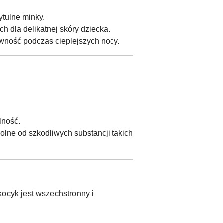
ytulne minky.
h dla delikatnej skóry dziecka.
wność podczas cieplejszych nocy.
lność.
olne od szkodliwych substancji takich
ocyk jest wszechstronny i