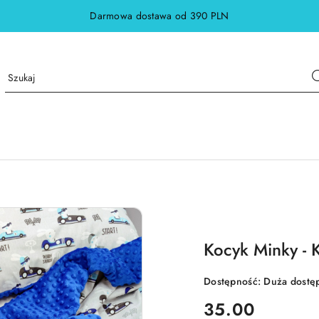
Darmowa dostawa od 390 PLN
Kocyk Minky - 
Dostępność:
Duża dostę
cena:
35.00