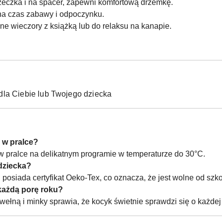
żeczka i na spacer, zapewni komfortową drzemkę.
 na czas zabawy i odpoczynku.
ne wieczory z książką lub do relaksu na kanapie.
dla Ciebie lub Twojego dziecka
 w pralce?
 w pralce na delikatnym programie w temperaturze do 30°C.
 dziecka?
i posiada certyfikat Oeko-Tex, co oznacza, że jest wolne od szk
każdą porę roku?
wełną i minky sprawia, że kocyk świetnie sprawdzi się o każdej