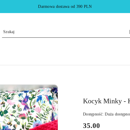
Darmowa dostawa od 390 PLN
Kocyk Minky - K
Dostępność:
Duża dostępno
cena:
35.00