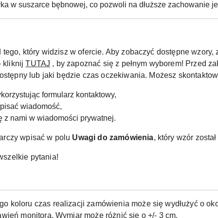
yka w suszarce bębnowej, co pozwoli na dłuższe zachowanie jeg
 tego, który widzisz w ofercie. Aby zobaczyć dostępne wzor
 kliknij
TUTAJ
, by zapoznać się z pełnym wyborem! Przed za
dostępny lub jaki będzie czas oczekiwania. Możesz skontaktow
korzystując formularz kontaktowy,
apisać wiadomość,
ię z nami w wiadomości prywatnej.
arczy wpisać w polu
Uwagi do zamówienia
, który wzór zosta
szelkie pytania!
o koloru czas realizacji zamówienia może się wydłużyć o okoł
wień monitora. Wymiar może różnić się o +/- 3 cm.