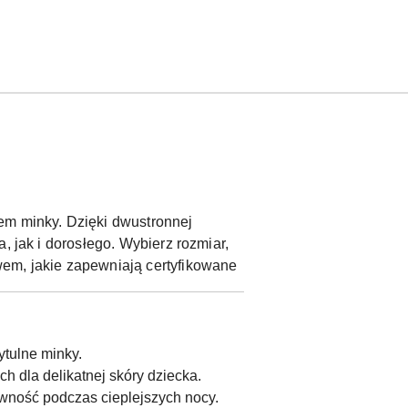
em minky. Dzięki dwustronnej
, jak i dorosłego. Wybierz rozmiar,
wem, jakie zapewniają certyfikowane
ytulne minky.
h dla delikatnej skóry dziecka.
wność podczas cieplejszych nocy.