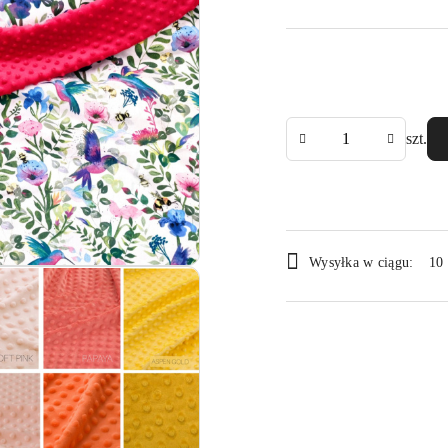
Ilość
szt.
Dostępność
Wysyłka w ciągu:
10 
i
dostawa