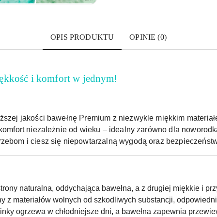
OPIS PRODUKTU
OPINIE (0)
ękkość i komfort w jednym!
yższej jakości bawełnę Premium z niezwykle miękkim materiał
 komfort niezależnie od wieku – idealny zarówno dla noworodka
rzebom i ciesz się niepowtarzalną wygodą oraz bezpieczeńst
strony naturalna, oddychająca bawełna, a z drugiej miękkie i prz
 z materiałów wolnych od szkodliwych substancji, odpowiednic
inky ogrzewa w chłodniejsze dni, a bawełna zapewnia przewie