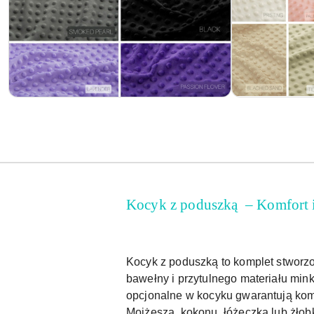
Kocyk z poduszką – Komfort 
Kocyk z poduszką to komplet stworz
bawełny i przytulnego materiału mink
opcjonalne w kocyku gwarantują kom
Mojżesza, kokonu, łóżeczka lub żłob