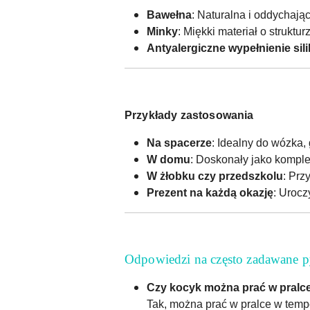
Bawełna
: Naturalna i oddychają
Minky
: Miękki materiał o struktu
Antyalergiczne wypełnienie si
Przykłady zastosowania
Na spacerze
: Idealny do wózka,
W domu
: Doskonały jako kompl
W żłobku czy przedszkolu
: Prz
Prezent na każdą okazję
: Urocz
Odpowiedzi na często zadawane p
Czy kocyk można prać w pralc
Tak, można prać w pralce w temp