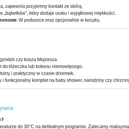
ca, zapewnia przyjemny kontakt ze skórą.
rze „bąbelków”, który dodaje uroku i wyjątkowej miękkości.
likonowe
: W poduszce oraz opcjonalnie w kocyku.
 gondoli czy kosza Mojżesza.
et do łóżeczka lub kokonu niemowlęcego.
ytulny i praktyczny w czasie drzemek.
y i funkcjonalny komplet na baby shower, narodziny czy chrzciny
ytania
e?
eraturze do 30°C na delikatnym programie. Zalecamy maksymal