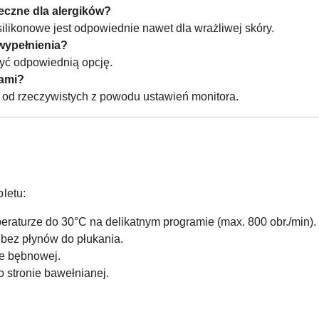
eczne dla alergików?
silikonowe jest odpowiednie nawet dla wrażliwej skóry.
wypełnienia?
yć odpowiednią opcję.
iami?
ę od rzeczywistych z powodu ustawień monitora.
letu:
peraturze do 30°C na delikatnym programie (max. 800 obr./min).
 bez płynów do płukania.
ce bębnowej.
o stronie bawełnianej.