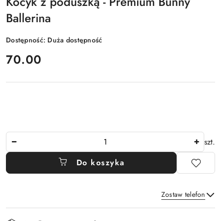
Kocyk z poduszką - Premium Bunny
Ballerina
Dostępność:
Duża dostępność
cena:
70.00
Ilość
szt.
Do koszyka
Zostaw telefon
Dostępność