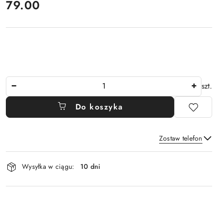
cena:
79.00
Ilość
szt.
Do koszyka
Zostaw telefon
Dostępność
Wysyłka w ciągu:
10 dni
i
Wyślij
dostawa