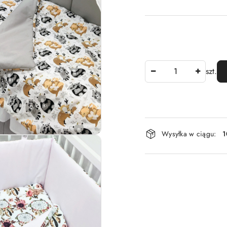
Ilość
szt.
Dostępność
Wysyłka w ciągu:
1
i
dostawa