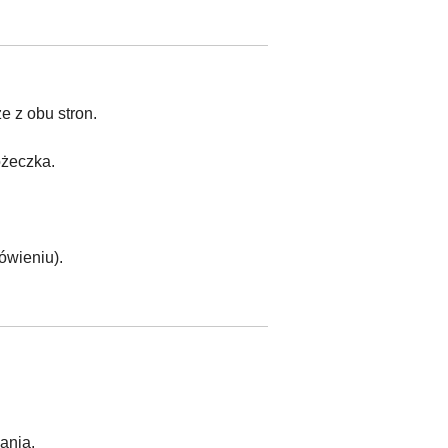
e z obu stron.
óżeczka.
ówieniu).
ania.