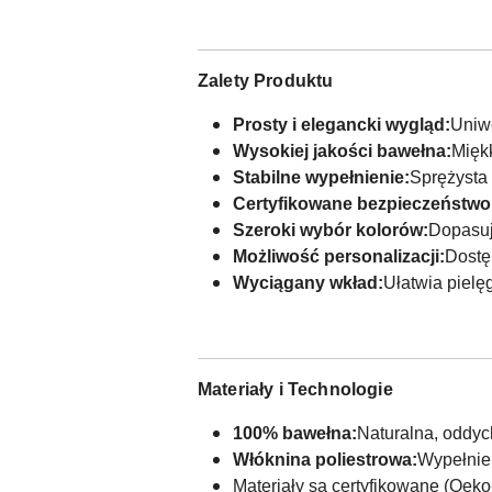
Zalety Produktu
Prosty i elegancki wygląd:
Uniwe
Wysokiej jakości bawełna:
Mięk
Stabilne wypełnienie:
Sprężysta
Certyfikowane bezpieczeństwo
Szeroki wybór kolorów:
Dopasuj
Możliwość personalizacji:
Dostę
Wyciągany wkład:
Ułatwia pielę
Materiały i Technologie
100% bawełna:
Naturalna, oddych
Włóknina poliestrowa:
Wypełnien
Materiały są certyfikowane (Oek