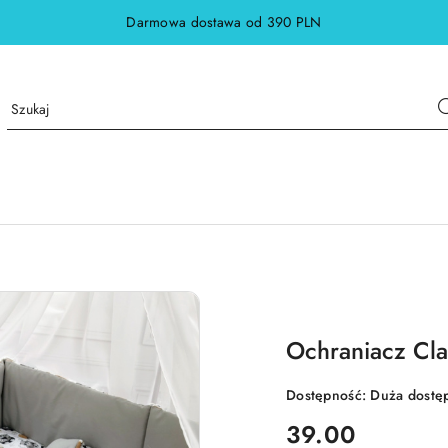
Darmowa dostawa od 390 PLN
Ochraniacz Cla
Dostępność:
Duża dostę
cena:
39.00