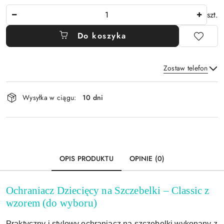
Ilość
szt.
Do koszyka
Zostaw telefon
Dostępność
Wysyłka w ciągu:
10 dni
i
Wyślij
dostawa
OPIS PRODUKTU
OPINIE (0)
Ochraniacz Dziecięcy na Szczebelki – Classic z
wzorem (do wyboru)
Praktyczny i stylowy ochraniacz na szczebelki wykonany z