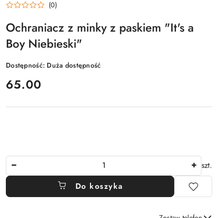
(0)
Ochraniacz z minky z paskiem "It's a
Boy Niebieski"
Dostępność:
Duża dostępność
cena:
65.00
Ilość
szt.
Do koszyka
Zostaw telefon