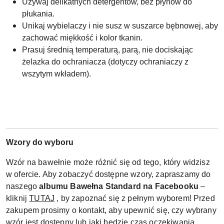
Używaj delikatnych detergentów, bez płynów do
płukania.
Unikaj wybielaczy i nie susz w suszarce bębnowej, aby
zachować miękkość i kolor tkanin.
Prasuj średnią temperaturą, parą, nie dociskając
żelazka do ochraniacza (dotyczy ochraniaczy z
wszytym wkładem).
Wzory do wyboru
Wzór na bawełnie może różnić się od tego, który widzisz
w ofercie. Aby zobaczyć dostępne wzory, zapraszamy do
naszego
albumu Bawełna Standard na Facebooku
–
kliknij
TUTAJ
, by zapoznać się z pełnym wyborem! Przed
zakupem prosimy o kontakt, aby upewnić się, czy wybrany
wzór jest dostępny lub jaki będzie czas oczekiwania.