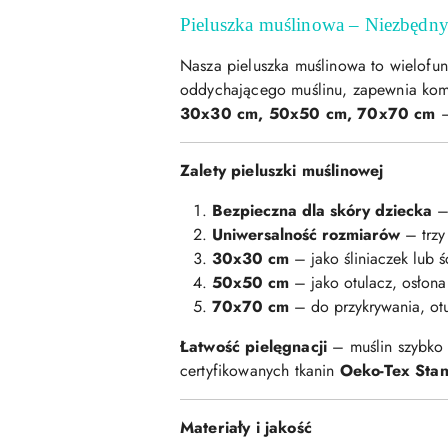
Pieluszka muślinowa – Niezbędn
Nasza pieluszka muślinowa to wielofu
oddychającego muślinu, zapewnia komf
30x30 cm, 50x50 cm, 70x70 cm
–
Zalety pieluszki muślinowej
Bezpieczna dla skóry dziecka
– 
Uniwersalność rozmiarów
– trzy 
30x30 cm
– jako śliniaczek lub ś
50x50 cm
– jako otulacz, osłona 
70x70 cm
– do przykrywania, otu
Łatwość pielęgnacji
– muślin szybko 
certyfikowanych tkanin
Oeko-Tex Sta
Materiały i jakość