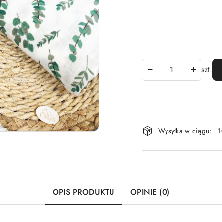
Ilość
szt.
Dostępność
Wysyłka w ciągu:
1
i
dostawa
OPIS PRODUKTU
OPINIE (0)