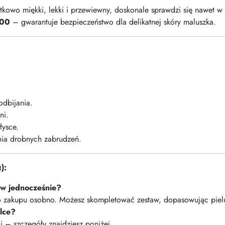
kowo miękki, lekki i przewiewny, doskonale sprawdzi się nawet w 
100
– gwarantuje bezpieczeństwo dla delikatnej skóry maluszka.
odbijania.
ni.
łysce.
nia drobnych zabrudzeń.
):
ów jednocześnie?
do zakupu osobno. Możesz skompletować zestaw, dopasowując pielu
lce?
ji – szczegóły znajdziesz poniżej.