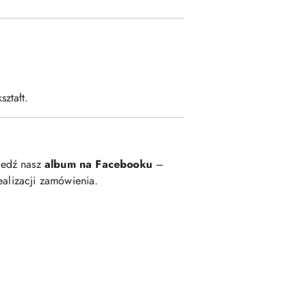
ztałt.
iedź nasz
album na Facebooku
–
ealizacji zamówienia.