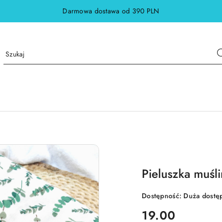
Darmowa dostawa od 390 PLN
Pieluszka muśli
Dostępność:
Duża dostę
cena:
19.00