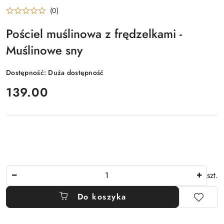
(0)
Pościel muślinowa z frędzelkami -
Muślinowe sny
Dostępność:
Duża dostępność
cena:
139.00
Ilość
szt.
Do koszyka