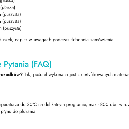
płaska)
płaska)
(puszysta)
(puszysta)
(puszysta)
oduszek, napisz w uwagach podczas składania zamówienia.
 Pytania (FAQ)
noworodków?
Tak, pościel wykonana jest z certyfikowanych materi
peraturze do 30°C na delikatnym programie, max - 800 obr. wiro
 płynu do płukania