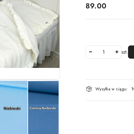
cena:
89.00
Ilość
szt.
Dostępność
Wysyłka w ciągu:
1
i
dostawa