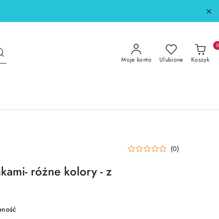
Moje konto
Ulubione
Koszyk
(0)
nkami- różne kolory - z
pność