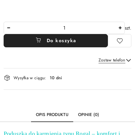
Ilość
szt.
Do koszyka
Zostaw telefon
Dostępność
Wysyłka w ciągu:
10 dni
i
Wyślij
dostawa
OPIS PRODUKTU
OPINIE (0)
Poduszka do karmienia typu Rogal – komfort i