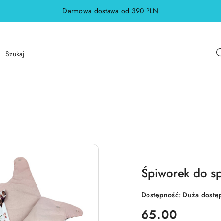
Darmowa dostawa od 390 PLN
Śpiworek do sp
Dostępność:
Duża dostę
cena:
65.00