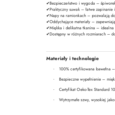
Bezpieczeństwo i wygoda – śpiworek 
✔
Praktyczny suwak – łatwe zapinanie 
✔
Napy na ramionkach – pozwalają do
✔
Oddychające materiały – zapewniają 
✔
Miękka i delikatna tkanina – idealna
✔
Dostępny w różnych rozmiarach – do
✔
Materiały i technologie
100% certyfikowana bawełna – n
·
Bezpieczne wypełnienie – miękka
·
Certyfikat Oeko-Tex Standard 1
·
Wytrzymałe szwy, wysokiej jako
·