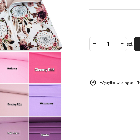
Ilość
szt.
Dostępność
Wysyłka w ciągu:
1
i
dostawa