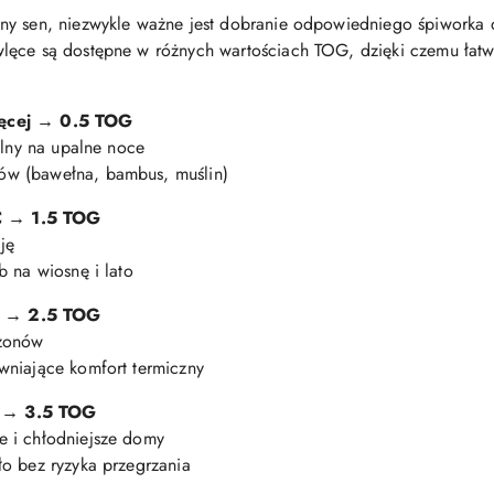
ny sen, niezwykle ważne jest dobranie odpowiedniego śpiworka
lęce są dostępne w różnych wartościach TOG, dzięki czemu łatw
ęcej
→
0.5 TOG
alny na upalne noce
ów (bawełna, bambus, muślin)
C
→
1.5 TOG
ję
b na wiosnę i lato
→
2.5 TOG
ezonów
wniające komfort termiczny
→
3.5 TOG
e i chłodniejsze domy
ło bez ryzyka przegrzania