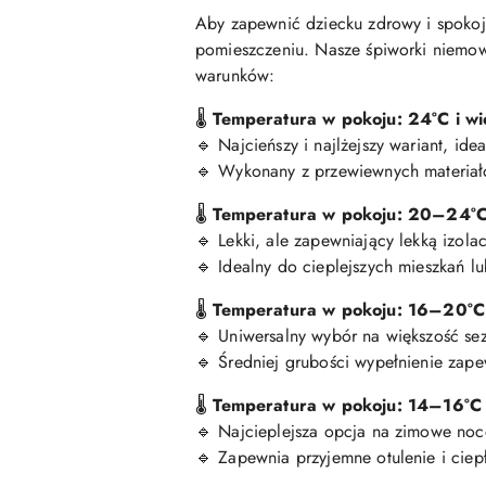
Aby zapewnić dziecku zdrowy i spokoj
pomieszczeniu. Nasze śpiworki niemow
warunków:
Temperatura w pokoju: 24°C i wi
🌡
Najcieńszy i najlżejszy wariant, ide
🔹
Wykonany z przewiewnych materiał
🔹
Temperatura w pokoju: 20–24°
🌡
Lekki, ale zapewniający lekką izolac
🔹
Idealny do cieplejszych mieszkań lu
🔹
Temperatura w pokoju: 16–20°C
🌡
Uniwersalny wybór na większość s
🔹
Średniej grubości wypełnienie zape
🔹
Temperatura w pokoju: 14–16°C
🌡
Najcieplejsza opcja na zimowe noc
🔹
Zapewnia przyjemne otulenie i ciep
🔹