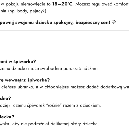
 w pokoju niemowlęcia to
18–20°C
. Możesz regulować komfort
nia (np. body, pajacyk).
pewnij swojemu dziecku spokojny, bezpieczny sen!
💙
ami w śpiworku?
i czemu dziecko może swobodnie poruszać nóżkami.
rę wewnątrz śpiworka?
 w cieńsze ubranko, a w chłodniejsze możesz dodać dodatkową wa
odne?
, dzięki czemu śpiworek "rośnie" razem z dzieckiem.
ziecka?
aka, aby nie podrażniał delikatnej skóry dziecka.