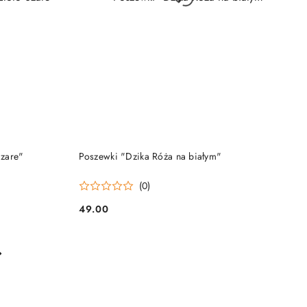
DO KOSZYKA
Szare"
Poszewki "Dzika Róża na białym"
(0)
49.00
Cena: