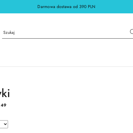
Darmowa dostawa od 390 PLN
ki
:
49