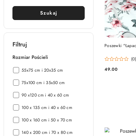
Szukaj
Filtruj
Poszewki "Łapa
Rozmiar Pościeli
(0
49.00
Rozmiar
55x75 cm i 20x35 cm
Cena:
Pościeli:
Rozmiar
75x100 cm i 35x50 cm
Pościeli:
Rozmiar
90 x120 cm i 40 x 60 cm
Pościeli:
Rozmiar
100 x 135 cm i 40 x 60 cm
Pościeli:
Rozmiar
100 x 160 cm i 50 x 70 cm
Pościeli:
Rozmiar
140 x 200 cm i 70 x 80 cm