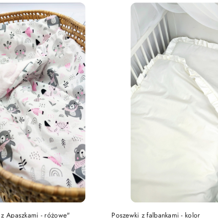
DO KOSZYKA
DO KOSZYKA
 z Apaszkami - różowe"
Poszewki z falbankami - kolor