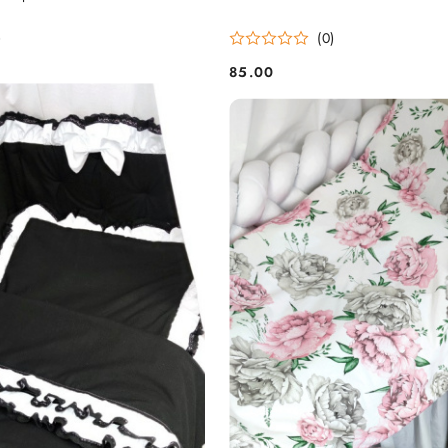
)
(0)
85.00
Cena: