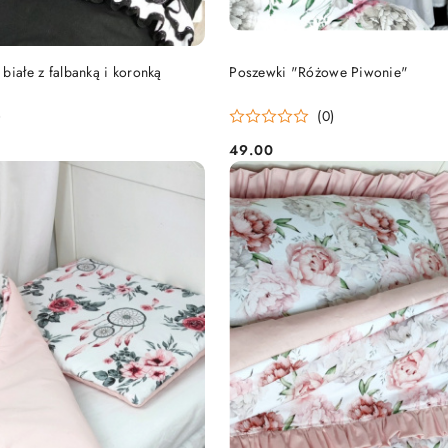
DO KOSZYKA
DO KOSZYKA
białe z falbanką i koronką
Poszewki "Różowe Piwonie"
)
(0)
49.00
Cena: