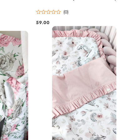
(0)
59.00
Cena: