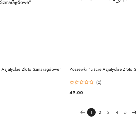
DO KOSZYKA
DO KOSZYKA
e Azjatyckie Złoto Szmaragdowe"
Poszewki "Liście Azjatyckie Złoto 
)
(0)
49.00
Cena:
1
2
3
4
5