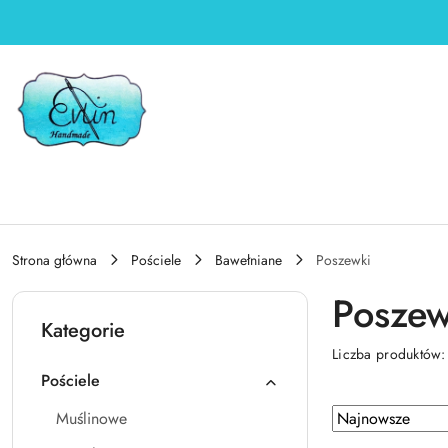
Przejdź do treści głównej
Przejdź do wyszukiwarki
Przejdź do moje konto
Przejdź do menu głównego
Przejdź do stopki
Strona główna
Pościele
Bawełniane
Poszewki
Poszew
Kategorie
Liczba produktów
Pościele
Zastosowano
Sortuj
Muślinowe
według
sortowanie: