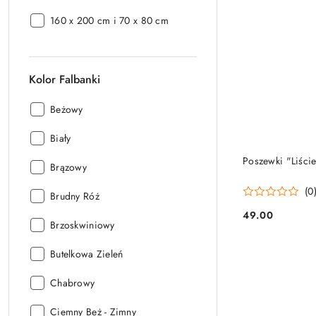
Pościeli:
Rozmiar
160 x 200 cm i 70 x 80 cm
Pościeli:
Kolor Falbanki
Kolor
Beżowy
Falbanki:
Kolor
Biały
Falbanki:
Poszewki "Liści
Kolor
Brązowy
Falbanki:
(0
Kolor
Brudny Róż
Falbanki:
49.00
Cena:
Kolor
Brzoskwiniowy
Falbanki:
Kolor
Butelkowa Zieleń
Falbanki:
Kolor
Chabrowy
Falbanki:
Kolor
Ciemny Beż - Zimny