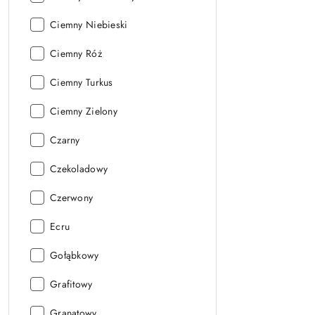
Falbanki:
Kolor
Ciemny Niebieski
Falbanki:
Kolor
Ciemny Róż
Falbanki:
Kolor
Ciemny Turkus
Falbanki:
Kolor
Ciemny Zielony
Falbanki:
Kolor
Czarny
Falbanki:
Kolor
Czekoladowy
Falbanki:
Kolor
Czerwony
Falbanki:
Kolor
Ecru
Falbanki:
Kolor
Gołąbkowy
Falbanki:
Kolor
Grafitowy
Falbanki:
Kolor
Granatowy