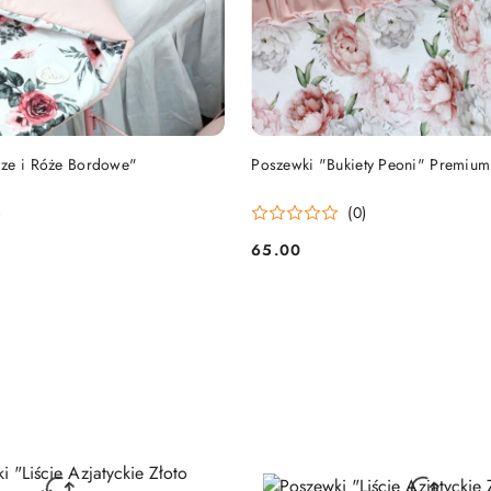
DO KOSZYKA
DO KOSZYKA
cze i Róże Bordowe"
Poszewki "Bukiety Peoni" Premium
)
(0)
65.00
Cena: