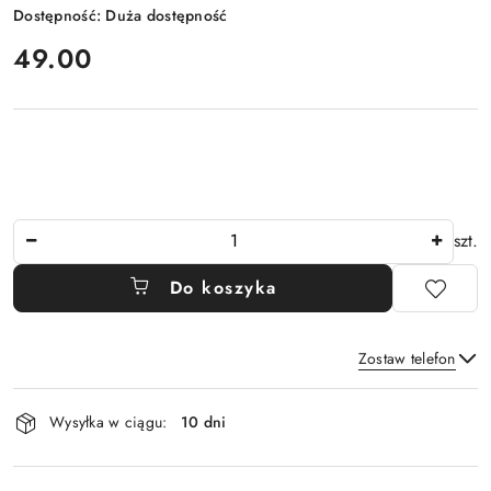
Dostępność:
Duża dostępność
cena:
49.00
Ilość
szt.
Do koszyka
Zostaw telefon
Dostępność
Wysyłka w ciągu:
10 dni
i
Wyślij
dostawa