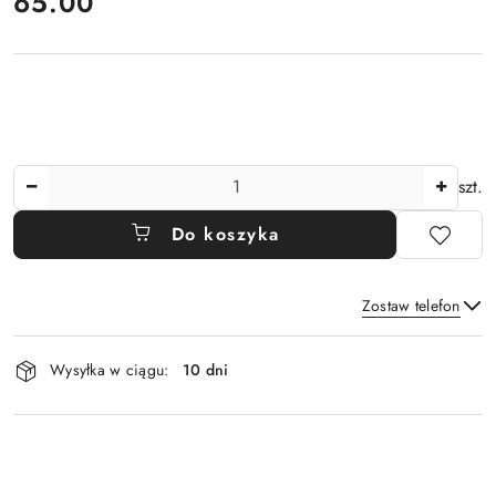
cena:
65.00
Ilość
szt.
Do koszyka
Zostaw telefon
Dostępność
Wysyłka w ciągu:
10 dni
i
Wyślij
dostawa