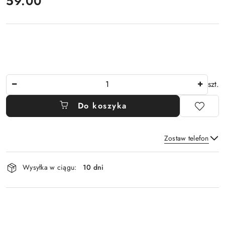
cena:
59.00
Ilość
szt.
Do koszyka
Zostaw telefon
Dostępność
Wysyłka w ciągu:
10 dni
i
Wyślij
dostawa